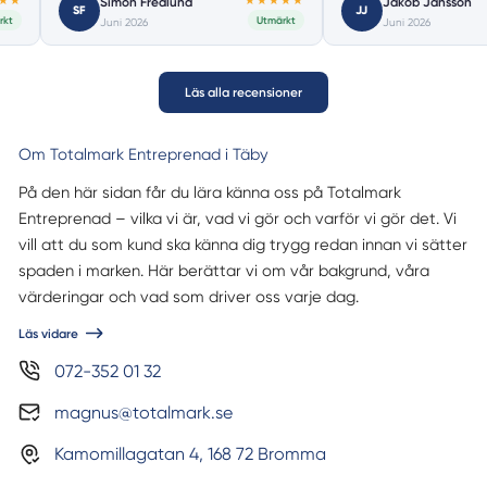
★★★★★
★★
Simon Fredlund
Jakob Jansson
SF
JJ
Utmärkt
Utmä
Juni 2026
Juni 2026
Läs alla recensioner
Om Totalmark Entreprenad i Täby
På den här sidan får du lära känna oss på Totalmark
Entreprenad – vilka vi är, vad vi gör och varför vi gör det. Vi
vill att du som kund ska känna dig trygg redan innan vi sätter
spaden i marken. Här berättar vi om vår bakgrund, våra
värderingar och vad som driver oss varje dag.
Läs vidare
072-352 01 32
magnus@totalmark.se
Kamomillagatan 4, 168 72 Bromma