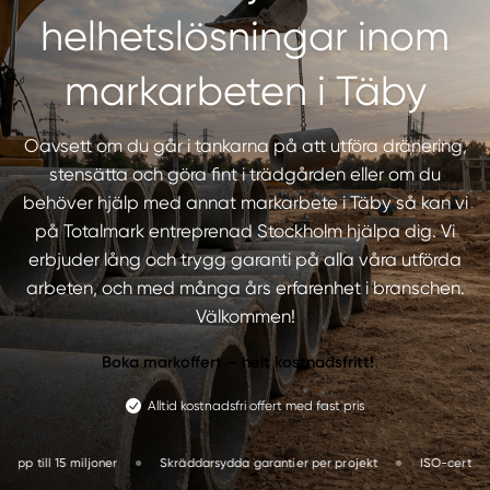
helhetslösningar inom
markarbeten i Täby
Oavsett om du går i tankarna på att utföra dränering,
stensätta och göra fint i trädgården eller om du
behöver hjälp med annat markarbete i Täby så kan vi
på Totalmark entreprenad Stockholm hjälpa dig. Vi
erbjuder lång och trygg garanti på alla våra utförda
arbeten, och med många års erfarenhet i branschen.
Välkommen!
Boka markoffert – helt kostnadsfritt!
Alltid kostnadsfri offert med fast pris
l 15 miljoner
Skräddarsydda garantier per projekt
ISO-certifierade (I