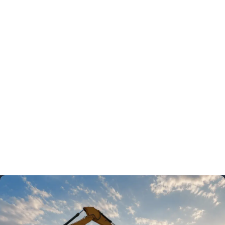
Hur lång tid tar det att dränera om ett hus i Täby?
Se våra hur lång tid tar det att dränera om ett hus i täby?