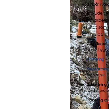
Vad ingår i vå
Vi erbjuder e
team arbetar
resultat som 
kan hjälpa d
Grundarbet
andra byggn
Dränering
– 
Stensättnin
uteplatser.
Schaktning o
för ditt proje
Planering av