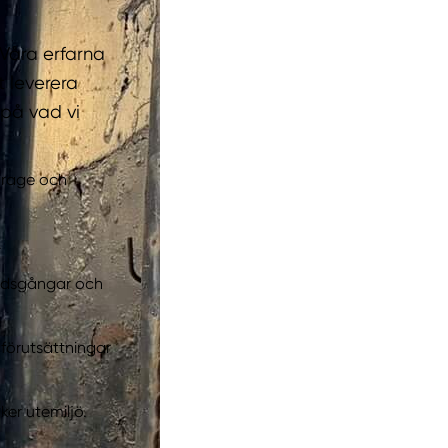
 Våra erfarna
 leverera
 på vad vi
arage och
.
årdsgångar och
 förutsättningar
ker utemiljö.