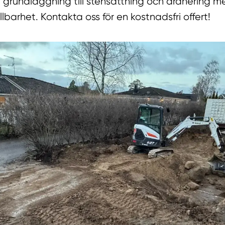
rån grundläggning till stensättning och dränering 
llbarhet. Kontakta oss för en kostnadsfri offert!