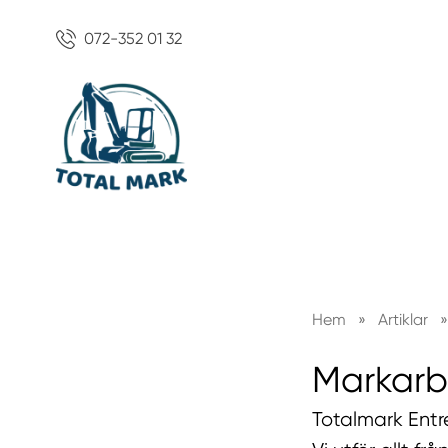
072-352 01 32
Hem
»
Artiklar
»
Markarb
Totalmark Entr