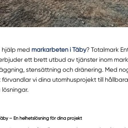
 hjälp med
markarbeten i Täby
? Totalmark E
rbjuder ett brett utbud av tjänster inom mar
äggning, stensättning och dränering. Med n
t förvandlar vi dina utomhusprojekt till hållbar
 lösningar.
äby – En helhetslösning för dina projekt