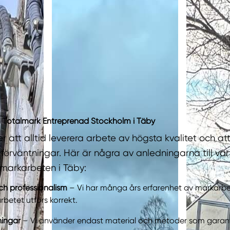
du Totalmark Entreprenad Stockholm i Täby
ter att alltid leverera arbete av högsta kvalitet och at
förväntningar. Här är några av anledningarna till var
r markarbeten i Täby:
ch professionalism
– Vi har många års erfarenhet av markarbe
t arbetet utförs korrekt.
ningar
– Vi använder endast material och metoder som garant