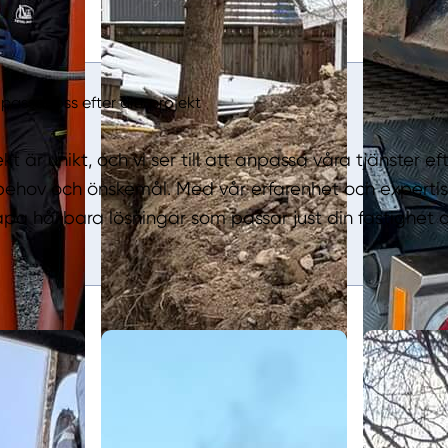
passar oss efter ditt projekt
kt är unikt, och vi ser till att anpassa våra tjänster ef
behov och önskemål. Med vår erfarenhet och expertis 
apa hållbara lösningar som passar just din fastighet 