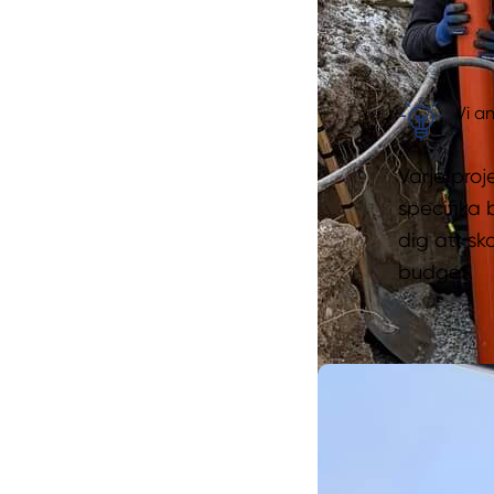
Vi an
Varje proje
specifika 
dig att sk
budget.