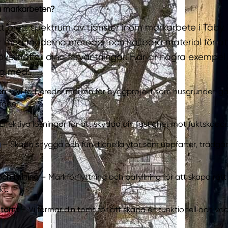
ra markarbeten?
tt brett spektrum av tjänster inom markarbete i Täby.
 med moderna metoder och hållbara material för att
överträffar dina förväntningar. Här är några exempel
ig med:
en
– Vi förbereder marken för byggprojekt som husgrunder, g
ader.
Effektiva lösningar för att skydda din fastighet mot fuktskador
g
– Skapa snygga och funktionella ytor som uppfarter, trädg
ch fyllning
– Markförflyttning och påfyllning för att skapa rätt
kt.
 tomt
– Vi formar din tomt för att skapa en funktionell och vac