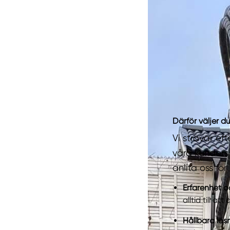
Därför väljer 
Vi strävar ef
våra kunders 
anlita oss fö
Erfarenhet o
alltid till at
Hållbara lös