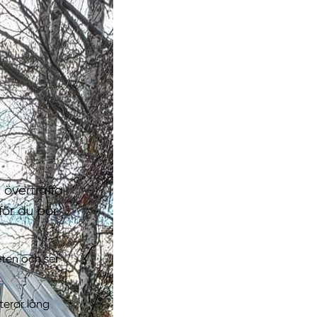
t överträffa
för du bör
ten och ser
erar lång