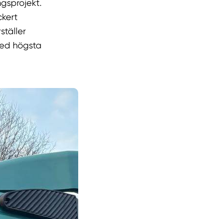
gsprojekt.
ckert
ställer
med högsta