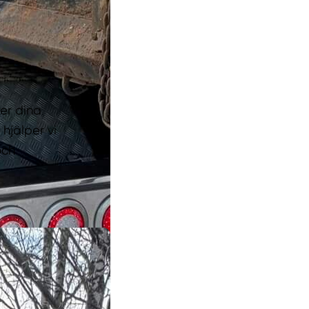
ter dina
hjälper vi
och